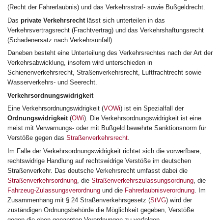
(Recht der Fahrerlaubnis) und das Verkehrsstraf- sowie Bußgeldrecht.
Das
private Verkehrsrecht
lässt sich unterteilen in das
Verkehrsvertragsrecht (Frachtvertrag) und das Verkehrshaftungsrecht
(Schadenersatz nach Verkehrsunfall).
Daneben besteht eine Unterteilung des Verkehrsrechtes nach der Art der
Verkehrsabwicklung, insofern wird unterschieden in
Schienenverkehrsrecht, Straßenverkehrsrecht, Luftfrachtrecht sowie
Wasserverkehrs- und Seerecht.
Verkehrsordnungswidrigkeit
Eine Verkehrsordnungswidrigkeit (
VOWi
) ist ein Spezialfall der
Ordnungswidrigkeit
(
OWi
). Die Verkehrsordnungswidrigkeit ist eine
meist mit Verwarnungs- oder mit Bußgeld bewehrte Sanktionsnorm für
Verstöße gegen das
Straßenverkehrsrecht
.
Im Falle der Verkehrsordnungswidrigkeit richtet sich die vorwerfbare,
rechtswidrige Handlung auf rechtswidrige Verstöße im deutschen
Straßenverkehr. Das deutsche Verkehrsrecht umfasst dabei die
Straßenverkehrsordnung
, die
Straßenverkehrszulassungsordnung
, die
Fahrzeug-Zulassungsverordnung
und die
Fahrerlaubnisverordnung
. Im
Zusammenhang mit § 24 Straßenverkehrsgesetz (
StVG
) wird der
zuständigen Ordnungsbehörde die Möglichkeit gegeben, Verstöße
gegen die oben genannten Verordnungen zu verfolgen.