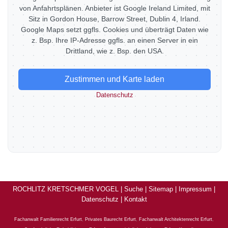
von Anfahrtsplänen. Anbieter ist Google Ireland Limited, mit
Sitz in Gordon House, Barrow Street, Dublin 4, Irland.
Google Maps setzt ggfls. Cookies und überträgt Daten wie
z. Bsp. Ihre IP-Adresse ggfls. an einen Server in ein
Drittland, wie z. Bsp. den USA.
Zustimmen und Karte laden
Datenschutz
ROCHLITZ KRETSCHMER VOGEL |
Suche
|
Sitemap
|
Impressum
|
Datenschutz
|
Kontakt
Fachanwalt Familienrecht Erfurt
,
Privates Baurecht Erfurt
,
Fachanwalt Architektenrecht Erfurt
,