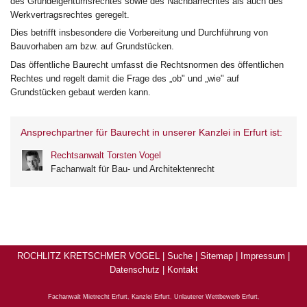
des Grundeigentumsrechtes sowie des Nachbarrechtes als auch des
Werkvertragsrechtes geregelt.
Dies betrifft insbesondere die Vorbereitung und Durchführung von
Bauvorhaben am bzw. auf Grundstücken.
Das öffentliche Baurecht umfasst die Rechtsnormen des öffentlichen
Rechtes und regelt damit die Frage des „ob" und „wie" auf
Grundstücken gebaut werden kann.
Ansprechpartner für Baurecht in unserer Kanzlei in Erfurt ist:
Rechtsanwalt Torsten Vogel
Fachanwalt für Bau- und Architektenrecht
ROCHLITZ KRETSCHMER VOGEL |
Suche
|
Sitemap
|
Impressum
|
Datenschutz
|
Kontakt
Fachanwalt Mietrecht Erfurt
,
Kanzlei Erfurt
,
Unlauterer Wettbewerb Erfurt
,