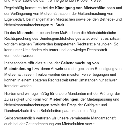
und Mieter sowie die damit einhergehenden Problemkreise.
Regelmäßig kommt es bei der
Kündigung von Mietverhältnissen
und
der Verlängerung von Mietverhältnissen, der Geltendmachung von
Eigenbedarf, bei mangelhaften Mietsachen sowie bei den Betriebs- und
Nebenkostenabrechnungen zu Streit.
Da das
Mietrecht
im besonderen Maße durch die höchstrichterliche
Rechtsprechung des Bundesgerichtshofes gestaltet wird, ist es ratsam,
vor dem eigenen Tätigwerden kompetenten Rechtsrat einzuholen. So
kann unter Umständen ein teurer und langwieriger Rechtsstreit
vermieden werden.
Insbesondere trifft dies zu bei der
Geltendmachung von
Mietminderung
bzw. deren Abwehr und der geplanten Beendigung von
Mietverhältnissen. Hierbei werden die meisten Fehler begangen und
können in einem späteren Rechtsstreit unter Umständen nur schwer
korrigiert werden.
Hierbei sind wir regelmäßig für unsere Mandanten mit der Prüfung, der
Zulässigkeit und Form von
Mieterhöhungen
, der Mietanpassung und
Nebenkostenabrechnungen sowie der Frage der Gültigkeit und
Durchsetzbarkeit von Schönheitsreparaturklauseln tätig.
Selbstverständlich vertreten wir unsere vermietende Mandantschaft
auch bei der Geltendmachung von Mietschulden sowie