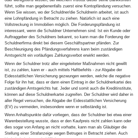
führt, sollte man gegebenenfalls zuerst eine Kontopfändung versuchen.
Wenn Sie wissen, wo der Schuldner/die Schuldnerin arbeitet, ist auch
eine Lohnpfändung in Betracht zu ziehen. Natürlich ist auch eine
Vollstreckung in Immobilien möglich. Die Forderungspfändung ist
interessant, wenn die Schuldner Unternehmen sind. Ist ein Kunde oder
Auftraggeber des Schuldners bekannt, so kann man die Forderung der
Schuldnerfirma direkt bei diesem Geschäftspartner pfänden. Zur
Beschleunigung des Pfändungsverfahrens kann beim zuständigen
Amtsgericht ein vorläufiges Zahlungsverbot erwirkt werden.
Wenn der Schuldner trotz aller eingeleiteter Maßnahmen nicht gewillt
ist, zu zahlen, kann er - auch mittels Haftbefehls - zur Abgabe der
Eidesstattlichen Versicherung gezwungen werden, welche die negative
Folge für ihn hat, dass er dann einen Eintrag in der Schuldnerkartei des
zuständigen Amtsgerichts hat. Jeder und somit auch die Kreditinstitute,
können auf diese Schuldnerkartei zugreifen. Der Schuldner wird daher in
aller Regel versuchen, die Abgabe der Eidesstattlichen Versicherung
(EV) zu vermeiden, insbesondere wenn er selbständig ist.
Wenn Anhaltspunkte dafür vorliegen, dass der Schuldner bei etwa einer
Warenbestellung wusste, dass er den Kaufpreis nicht zahlen kann oder
dies sogar von Anfang an nicht vorhatte, kann man als Gläubiger die
Stellung einer Strafanzeige wegen Betruges in Betracht ziehen. Auch