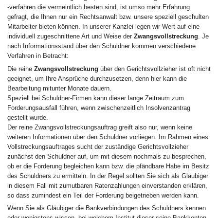
-verfahren die vermeintlich besten sind, ist umso mehr Erfahrung
gefragt, die Ihnen nur ein Rechtsanwalt bzw. unsere speziell geschulten
Mitarbeiter bieten können. In unserer Kanzlei legen wir Wert auf eine
individuell zugeschnittene Art und Weise der
Zwangsvollstreckung
. Je
nach Informationsstand über den Schuldner kommen verschiedene
Verfahren in Betracht:
Die reine
Zwangsvollstreckung
über den Gerichtsvollzieher ist oft nicht
geeignet, um Ihre Ansprüche durchzusetzen, denn hier kann die
Bearbeitung mitunter Monate dauern.
Speziell bei Schuldner-Firmen kann dieser lange Zeitraum zum
Forderungsausfall führen, wenn zwischenzeitlich Insolvenzantrag
gestellt wurde.
Der reine Zwangsvollstreckungsauftrag greift also nur, wenn keine
weiteren Informationen über den Schuldner vorliegen. Im Rahmen eines
Vollstreckungsauftrages sucht der zuständige Gerichtsvollzieher
zunächst den Schuldner auf, um mit diesem nochmals zu besprechen,
ob er die Forderung begleichen kann bzw. die pfändbare Habe im Besitz
des Schuldners zu ermitteln. In der Regel sollten Sie sich als Gläubiger
in diesem Fall mit zumutbaren Ratenzahlungen einverstanden erklären,
so dass zumindest ein Teil der Forderung beigetrieben werden kann.
Wenn Sie als Gläubiger die Bankverbindungen des Schuldners kennen
oder wenigstens wissen, bei welchem Institut dieser seine Bankkonten