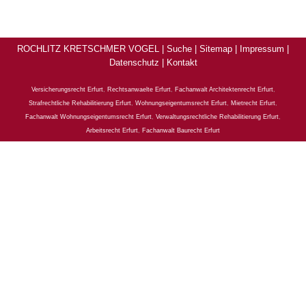
ROCHLITZ KRETSCHMER VOGEL |
Suche
|
Sitemap
|
Impressum
|
Datenschutz
|
Kontakt
Versicherungsrecht Erfurt
,
Rechtsanwaelte Erfurt
,
Fachanwalt Architektenrecht Erfurt
,
Strafrechtliche Rehabilitierung Erfurt
,
Wohnungseigentumsrecht Erfurt
,
Mietrecht Erfurt
,
Fachanwalt Wohnungseigentumsrecht Erfurt
,
Verwaltungsrechtliche Rehabilitierung Erfurt
,
Arbeitsrecht Erfurt
,
Fachanwalt Baurecht Erfurt