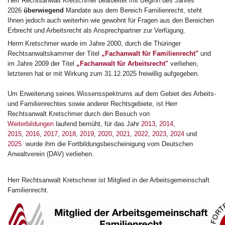
Herr Rechtsanwalt Kretschmer bearbeitet mit Beginn des Jahres
2026
überwiegend
Mandate aus dem Bereich Familienrecht, steht
Ihnen jedoch auch weiterhin wie gewohnt für Fragen aus den Bereichen
Erbrecht und Arbeitsrecht als Ansprechpartner zur Verfügung.
Herrn Kretschmer wurde im Jahre 2000, durch die Thüringer
Rechtsanwaltskammer der Titel
„Fachanwalt für Familienrecht"
und
im Jahre 2009 der Titel
„Fachanwalt für Arbeitsrecht"
verliehen,
letzteren hat er mit Wirkung zum 31.12.2025 freiwillig aufgegeben.
Um Erweiterung seines Wissensspektrums auf dem Gebiet des Arbeits-
und Familienrechtes sowie anderer Rechtsgebiete, ist Herr
Rechtsanwalt Kretschmer durch den Besuch von
Weiterbildungen
laufend bemüht, für das Jahr
2013
,
2014
,
2015
,
2016
,
2017
,
2018
,
2019
,
2020
,
2021
,
2022
,
2023
,
2024
und
2025
wurde ihm die Fortbildungsbescheinigung vom Deutschen
Anwaltverein (DAV) verliehen.
Herr Rechtsanwalt Kretschmer ist Mitglied in der Arbeitsgemeinschaft
Familienrecht.